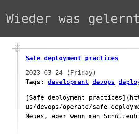
Wieder was gelern
Safe deployment practices
2023-03-24 (Friday)
Tags:
development
devops
deplo
[Safe deployment practices](ht
us/devops/operate/safe-deploym
Neues, aber wenn man Schützenh