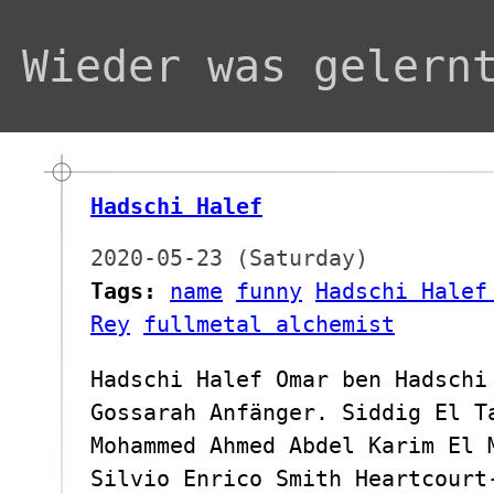
Wieder was gelern
Hadschi Halef
2020-05-23 (Saturday)
Tags:
name
funny
Hadschi Halef
Rey
fullmetal alchemist
Hadschi Halef Omar ben Hadschi
Gossarah Anfänger. Siddig El T
Mohammed Ahmed Abdel Karim El 
Silvio Enrico Smith Heartcourt