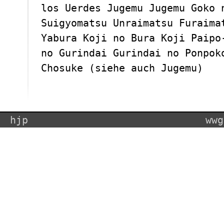
los Uerdes Jugemu Jugemu Goko 
Suigyomatsu Unraimatsu Furaima
Yabura Koji no Bura Koji Paipo
no Gurindai Gurindai no Ponpok
Chosuke (siehe auch Jugemu)
hjp
wwg