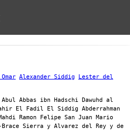
t
 Omar
Alexander Siddig
Lester del
 Abul Abbas ibn Hadschi Dawuhd al
ahir El Fadil El Siddig Abderrahman
Mahdi Ramon Felipe San Juan Mario
-Brace Sierra y Alvarez del Rey y de