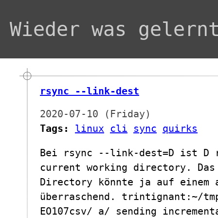
Wieder was gelern
rsync --link-dest
2020-07-10 (Friday)
Tags:
linux
cli
sync
quirks
Bei rsync --link-dest=D ist D 
current working directory. Das
Directory könnte ja auf einem 
überraschend. trintignant:~/tm
EO107csv/ a/ sending increment