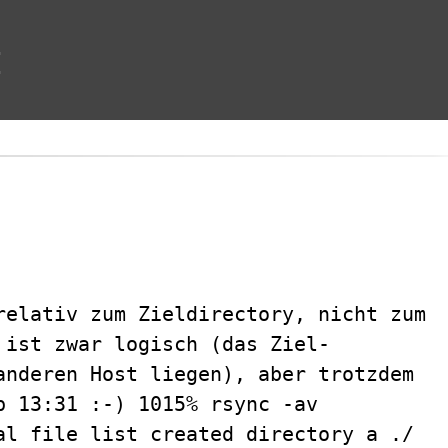
t
relativ zum Zieldirectory, nicht zum
 ist zwar logisch (das Ziel-
anderen Host liegen), aber trotzdem
p 13:31 :-) 1015% rsync -av
al file list created directory a ./