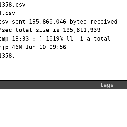
1358.csv
4.csv
csv sent 195,860,046 bytes received
/sec total size is 195,811,939
tmp 13:33 :-) 1019% ll -i a total
hjp 46M Jun 10 09:56
1358.
tags