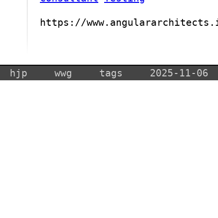
https://www.angulararchitects.
hjp
wwg
tags
2025-11-06