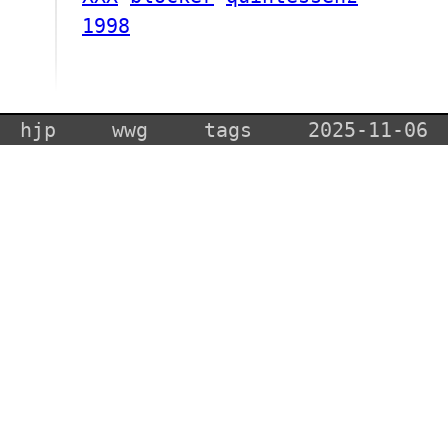
1998
hjp
wwg
tags
2025-11-06