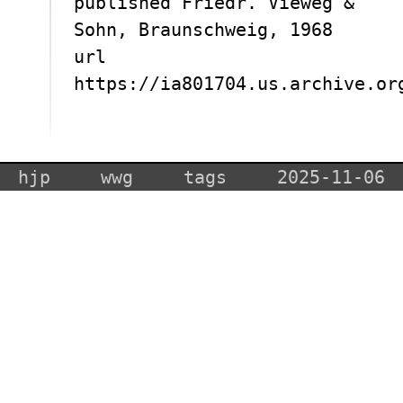
published Friedr. Vieweg &
Sohn, Braunschweig, 1968
url
https://ia801704.us.archive.or
hjp
wwg
tags
2025-11-06